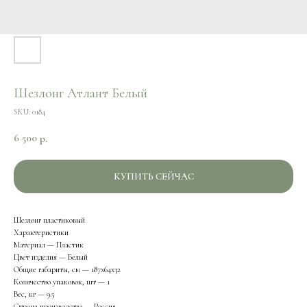
Шезлонг Атлант Белый
SKU:
0184
6 500
р.
КУПИТЬ СЕЙЧАС
Шезлонг пластиковый
Характеристики
Материал — Пластик
Цвет изделия — Белый
Общие габариты, см — 187х64х32
Количество упаковок, шт — 1
Вес, кг — 9.5
Страна производства — Россия