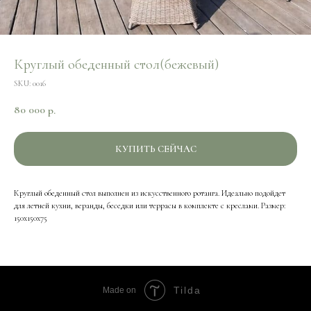
Круглый обеденный стол(бежевый)
SKU:
0016
80 000
р.
КУПИТЬ СЕЙЧАС
Круглый обеденный стол выполнен из искусственного ротанга. Идеально подойдет
для летней кухни, веранды, беседки или террасы в комплекте с креслами. Размер:
150x150x75
Tilda
Made on