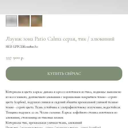
Лаунж зона Patio Calma серая, тик / алюминий
SKU:
LPPCLM.010800.S2
337 900
р.
КУПИТЬ СЕЙЧАС
Материалы и цвета: каркас дивана и кресел изготовлен из тика, подножье выполнено
из всесезонного, долговечного алюминия с порошковым покрытием темно - серого
цвета (карбон), подушки спинки и сидений обшиты премиальной уличной тканью
темно - серого цвета. Ткань устойчива к ультрафиолетовому излучению, водостойкая.
Толщина подушек 12 см. Чехлы съемные. Каркас кофейного столика изготовлен из
алюминия, столешница из тиковых планок
Материалы: тик, премиальная уличная ткань, алюминий
Цвет: тик / подушки темно - серые / подножье темно - серое (карбон)