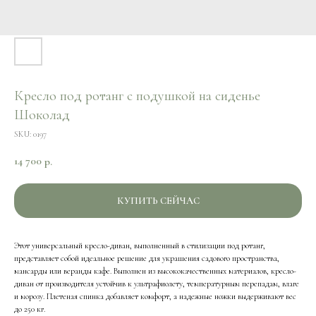
Кресло под ротанг с подушкой на сиденье
Шоколад
SKU:
0197
14 700
р.
КУПИТЬ СЕЙЧАС
Этот универсальный кресло-диван, выполненный в стилизации под ротанг,
представляет собой идеальное решение для украшения садового пространства,
мансарды или веранды кафе. Выполнен из высококачественных материалов, кресло-
диван от производителя устойчив к ультрафиолету, температурным перепадам, влаге
и морозу. Плетеная спинка добавляет комфорт, а надежные ножки выдерживают вес
до 250 кг.