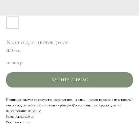
Кашпо для цветов 70 см
SKU:
0214
10 000
р.
КУПИТЬ СЕЙЧАС
Кашпо для цветов из искусственного ротанга на алюминиевом каркасе с пластиковой
емкостью для цветка. Изготовлено в ручную. Форма трапеция. Круглогодичное
использование на улице.
Размер 40x40x70 см
Вместимость: 27 л